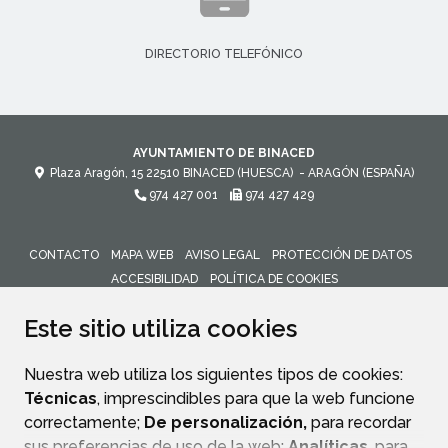
DIRECTORIO TELEFÓNICO
AYUNTAMIENTO DE BINACED
Plaza Aragón, 15
22510
BINACED (HUESCA)
- ARAGÓN
(ESPAÑA)
974 427 001
974 427 429
CONTACTO
MAPA WEB
AVISO LEGAL
PROTECCIÓN DE DATOS
ACCESIBILIDAD
POLÍTICA DE COOKIES
ENLACE 
Este sitio utiliza cookies
Nuestra web utiliza los siguientes tipos de cookies:
Técnicas
, imprescindibles para que la web funcione
correctamente;
De personalización,
para recordar
sus preferencias de uso de la web;
Analíticas
, para