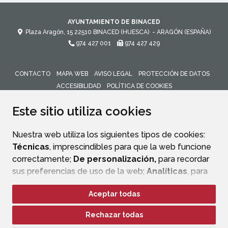
AYUNTAMIENTO DE BINACED
Plaza Aragón, 15
22510
BINACED (HUESCA)
- ARAGÓN
(ESPAÑA)
974 427 001
974 427 429
CONTACTO
MAPA WEB
AVISO LEGAL
PROTECCIÓN DE DATOS
ACCESIBILIDAD
POLÍTICA DE COOKIES
ENLACE 
Este sitio utiliza cookies
Nuestra web utiliza los siguientes tipos de cookies:
Técnicas
, imprescindibles para que la web funcione
correctamente;
De personalización,
para recordar
sus preferencias de uso de la web;
Analíticas
, para
mejorar el funcionamiento de la web y sus servicios.
Aceptar todas
Si acepta pulsando el botón
“Aceptar todas”
Rechazar todas
consideramos que acepta su uso. Si pulsa el botón