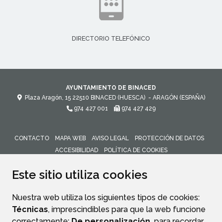
DIRECTORIO TELEFÓNICO
AYUNTAMIENTO DE BINACED
Plaza Aragón, 15
22510
BINACED (HUESCA)
- ARAGÓN
(ESPAÑA)
974 427 001
974 427 429
CONTACTO
MAPA WEB
AVISO LEGAL
PROTECCIÓN DE DATOS
ACCESIBILIDAD
POLÍTICA DE COOKIES
ENLACE 
Este sitio utiliza cookies
Nuestra web utiliza los siguientes tipos de cookies:
Técnicas
, imprescindibles para que la web funcione
correctamente;
De personalización,
para recordar