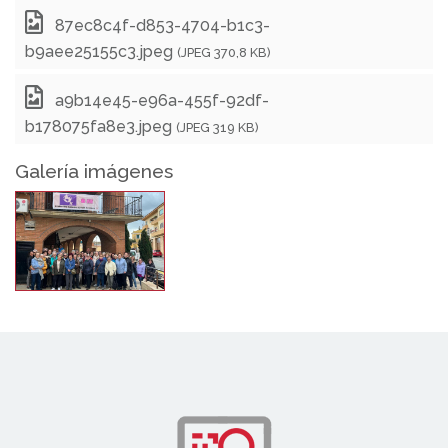
87ec8c4f-d853-4704-b1c3-
b9aee25155c3.jpeg
(JPEG 370,8 KB)
a9b14e45-e96a-455f-92df-
b178075fa8e3.jpeg
(JPEG 319 KB)
Galería imágenes