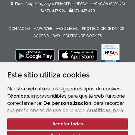
Plaza Aragón, 15
22510
BINACED (HUESCA)
- ARAGÓN
(ESPAÑA)
974 427 001
974 427 429
CONTACTO
MAPA WEB
AVISO LEGAL
PROTECCIÓN DE DATOS
ACCESIBILIDAD
POLÍTICA DE COOKIES
ENLACE 
Este sitio utiliza cookies
Nuestra web utiliza los siguientes tipos de cookies:
Técnicas
, imprescindibles para que la web funcione
correctamente;
De personalización,
para recordar
sus preferencias de uso de la web;
Analíticas
, para
mejorar el funcionamiento de la web y sus servicios.
Aceptar todas
Si acepta pulsando el botón
“Aceptar todas”