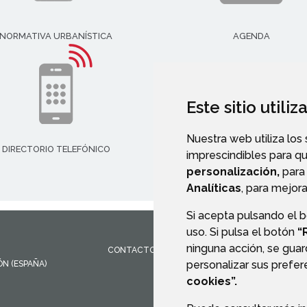
NORMATIVA URBANÍSTICA
AGENDA
Este sitio utili
Nuestra web utiliza los
DIRECTORIO TELEFÓNICO
imprescindibles para q
personalización,
para 
Analíticas
, para mejora
Si acepta pulsando el 
uso. Si pulsa el botón
“
ninguna acción, se guar
CONTACTO
MAPA WEB
AVISO LEGAL
PROTEC
personalizar sus prefe
ÓN
(ESPAÑA)
cookies”.