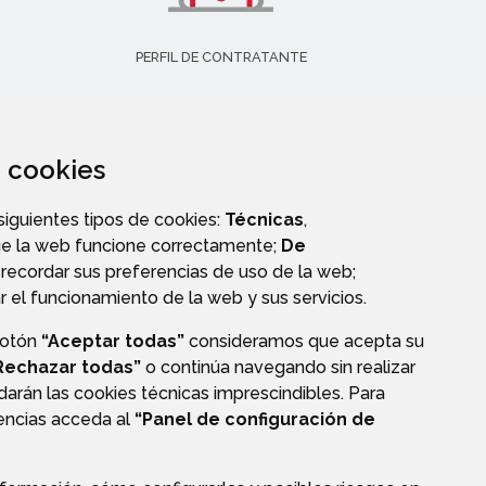
PERFIL DE CONTRATANTE
za cookies
 siguientes tipos de cookies:
Técnicas
,
ue la web funcione correctamente;
De
recordar sus preferencias de uso de la web;
r el funcionamiento de la web y sus servicios.
botón
“Aceptar todas”
consideramos que acepta su
Rechazar todas”
o continúa navegando sin realizar
darán las cookies técnicas imprescindibles. Para
CIÓN DE DATOS
ACCESIBILIDAD
POLÍTICA DE COOKIES
rencias acceda al
“Panel de configuración de
ENLACE EXTERNO A