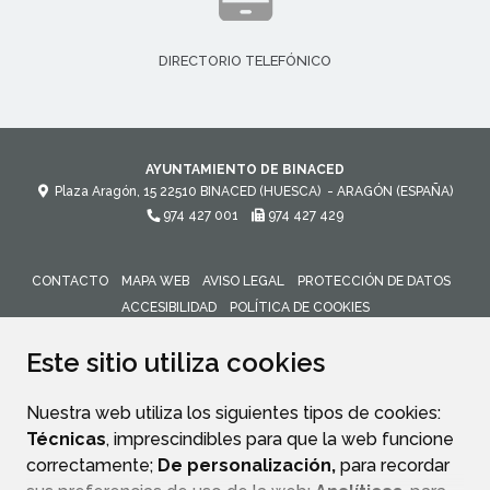
DIRECTORIO TELEFÓNICO
AYUNTAMIENTO DE BINACED
Plaza Aragón, 15
22510
BINACED (HUESCA)
- ARAGÓN
(ESPAÑA)
974 427 001
974 427 429
CONTACTO
MAPA WEB
AVISO LEGAL
PROTECCIÓN DE DATOS
ACCESIBILIDAD
POLÍTICA DE COOKIES
ENLACE 
Este sitio utiliza cookies
Nuestra web utiliza los siguientes tipos de cookies:
Técnicas
, imprescindibles para que la web funcione
correctamente;
De personalización,
para recordar