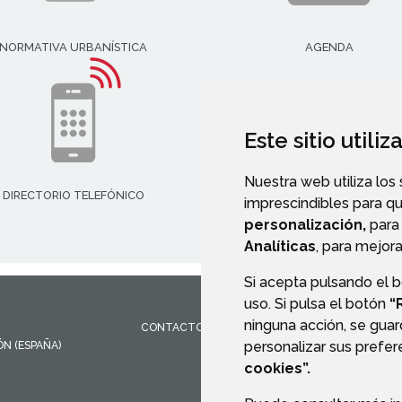
NORMATIVA URBANÍSTICA
AGENDA
Este sitio utili
Nuestra web utiliza los
DIRECTORIO TELEFÓNICO
imprescindibles para q
personalización,
para 
Analíticas
, para mejora
Si acepta pulsando el 
uso. Si pulsa el botón
“
ninguna acción, se guar
CONTACTO
MAPA WEB
AVISO LEGAL
PROTEC
personalizar sus prefe
ÓN
(ESPAÑA)
cookies”.