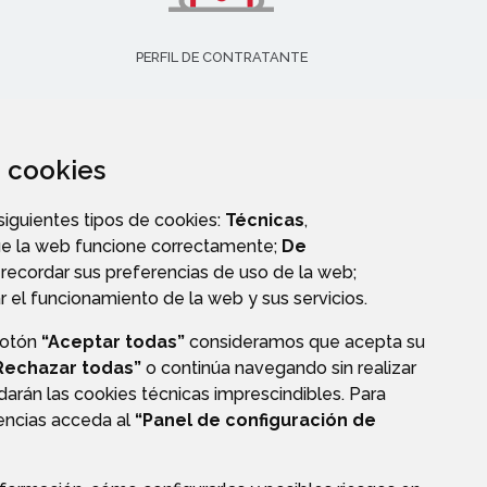
PERFIL DE CONTRATANTE
za cookies
 siguientes tipos de cookies:
Técnicas
,
ue la web funcione correctamente;
De
recordar sus preferencias de uso de la web;
r el funcionamiento de la web y sus servicios.
botón
“Aceptar todas”
consideramos que acepta su
Rechazar todas”
o continúa navegando sin realizar
darán las cookies técnicas imprescindibles. Para
CIÓN DE DATOS
ACCESIBILIDAD
POLÍTICA DE COOKIES
rencias acceda al
“Panel de configuración de
ENLACE EXTERNO A