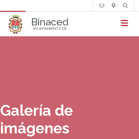
Buscar
Binaced
AYUNTAMIENTO DE
Galería de
imágenes