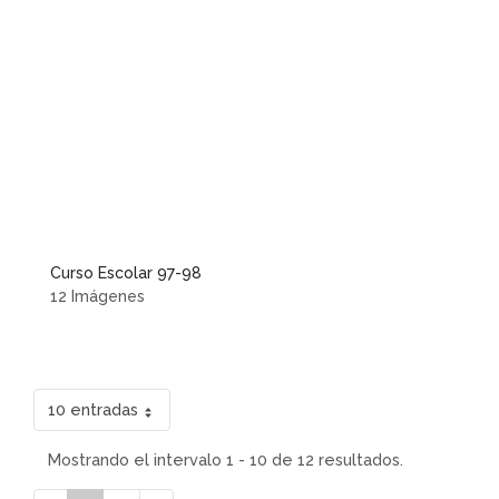
Curso Escolar 97-98
12 Imágenes
10 entradas
Mostrando el intervalo 1 - 10 de 12 resultados.