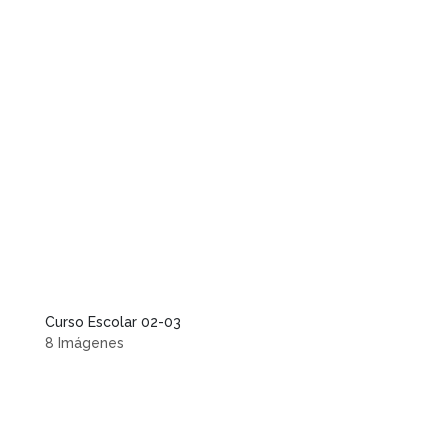
Curso Escolar 02-03
8 Imágenes