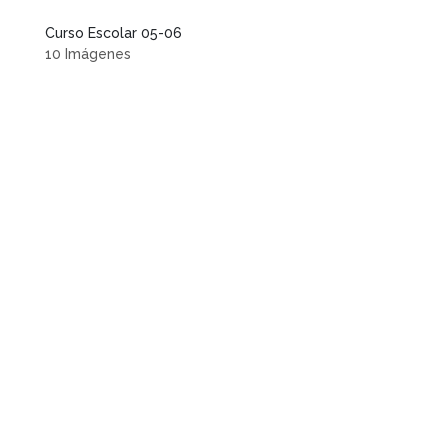
Curso Escolar 05-06
10 Imágenes