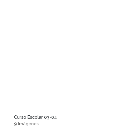
Curso Escolar 03-04
9 Imágenes