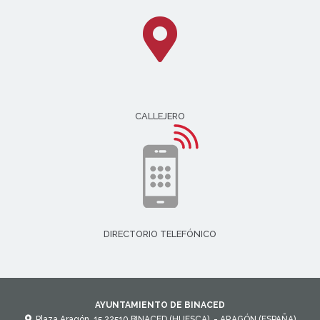
CALLEJERO
DIRECTORIO TELEFÓNICO
AYUNTAMIENTO DE BINACED
Plaza Aragón, 15
22510
BINACED (HUESCA)
- ARAGÓN
(ESPAÑA)