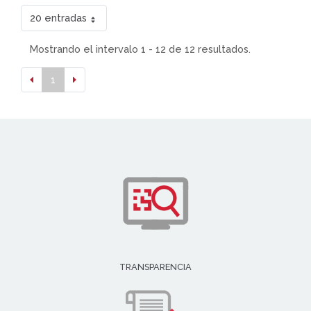
20 entradas
Mostrando el intervalo 1 - 12 de 12 resultados.
1
TRANSPARENCIA