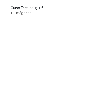
Curso Escolar 05-06
10 Imágenes