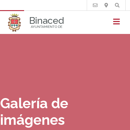
Buscar
Binaced
AYUNTAMIENTO DE
Galería de
imágenes