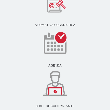
NORMATIVA URBANÍSTICA
AGENDA
PERFIL DE CONTRATANTE