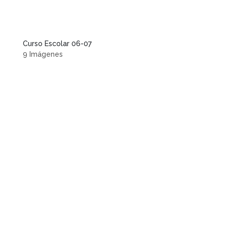
Curso Escolar 06-07
9 Imágenes