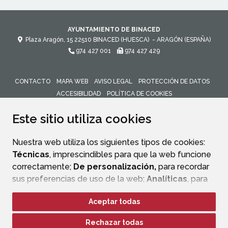
AYUNTAMIENTO DE BINACED
Plaza Aragón, 15
22510
BINACED (HUESCA)
- ARAGÓN
(ESPAÑA)
974 427 001
974 427 429
CONTACTO
MAPA WEB
AVISO LEGAL
PROTECCIÓN DE DATOS
ACCESIBILIDAD
POLÍTICA DE COOKIES
ENLACE 
Este sitio utiliza cookies
Nuestra web utiliza los siguientes tipos de cookies:
Técnicas
, imprescindibles para que la web funcione
correctamente;
De personalización,
para recordar
sus preferencias de uso de la web;
Analíticas
, para
mejorar el funcionamiento de la web y sus servicios.
Aceptar todas
Si acepta pulsando el botón
“Aceptar todas”
Rechazar todas
consideramos que acepta su uso. Si pulsa el botón