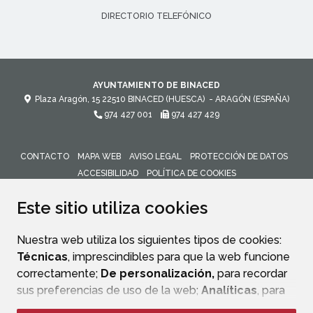
DIRECTORIO TELEFÓNICO
AYUNTAMIENTO DE BINACED
Plaza Aragón, 15
22510
BINACED (HUESCA)
- ARAGÓN
(ESPAÑA)
974 427 001
974 427 429
CONTACTO
MAPA WEB
AVISO LEGAL
PROTECCIÓN DE DATOS
ACCESIBILIDAD
POLÍTICA DE COOKIES
ENLACE 
Este sitio utiliza cookies
Nuestra web utiliza los siguientes tipos de cookies:
Técnicas
, imprescindibles para que la web funcione
correctamente;
De personalización,
para recordar
sus preferencias de uso de la web;
Analíticas
, para
mejorar el funcionamiento de la web y sus servicios.