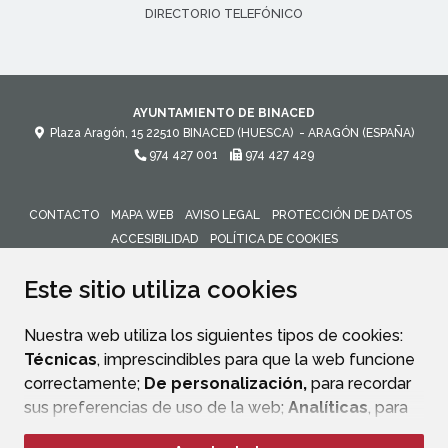
DIRECTORIO TELEFÓNICO
AYUNTAMIENTO DE BINACED
Plaza Aragón, 15
22510
BINACED (HUESCA)
- ARAGÓN
(ESPAÑA)
974 427 001
974 427 429
CONTACTO
MAPA WEB
AVISO LEGAL
PROTECCIÓN DE DATOS
ACCESIBILIDAD
POLÍTICA DE COOKIES
ENLACE 
Este sitio utiliza cookies
Nuestra web utiliza los siguientes tipos de cookies:
Técnicas
, imprescindibles para que la web funcione
correctamente;
De personalización,
para recordar
sus preferencias de uso de la web;
Analíticas
, para
mejorar el funcionamiento de la web y sus servicios.