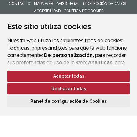
CONTACTO
MAPA WEB
AVISO LEGAL
PROTECCIÓN DE DATOS
ACCESIBILIDAD
POLÍTICA DE COOKIES
ENLACE 
Este sitio utiliza cookies
Nuestra web utiliza los siguientes tipos de cookies:
Técnicas
, imprescindibles para que la web funcione
correctamente;
De personalización,
para recordar
sus preferencias de uso de la web;
Analíticas
, para
mejorar el funcionamiento de la web y sus servicios.
Aceptar todas
Si acepta pulsando el botón
“Aceptar todas”
Rechazar todas
consideramos que acepta su uso. Si pulsa el botón
“Rechazar todas”
o continúa navegando sin realizar
Panel de configuración de Cookies
ninguna acción, se guardarán las cookies técnicas
imprescindibles. Para personalizar sus preferencias
acceda al
“Panel de configuración de cookies”.
Puede consultar más información, cómo