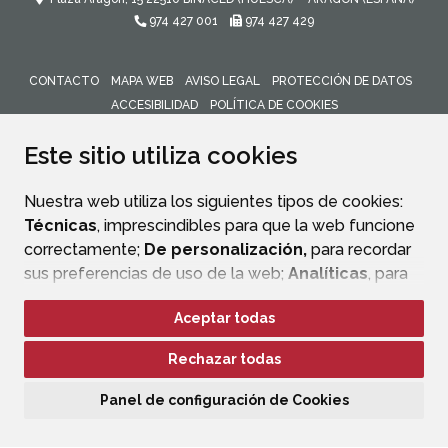
974 427 001
974 427 429
CONTACTO
MAPA WEB
AVISO LEGAL
PROTECCIÓN DE DATOS
ACCESIBILIDAD
POLÍTICA DE COOKIES
ENLACE 
Este sitio utiliza cookies
Nuestra web utiliza los siguientes tipos de cookies:
Técnicas
, imprescindibles para que la web funcione
correctamente;
De personalización,
para recordar
sus preferencias de uso de la web;
Analíticas
, para
mejorar el funcionamiento de la web y sus servicios.
Aceptar todas
Si acepta pulsando el botón
“Aceptar todas”
Rechazar todas
consideramos que acepta su uso. Si pulsa el botón
“Rechazar todas”
o continúa navegando sin realizar
Panel de configuración de Cookies
ninguna acción, se guardarán las cookies técnicas
imprescindibles. Para personalizar sus preferencias