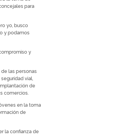
concejales para
ero yo, busco
nso y podamos
 compromiso y
s.
a de las personas
seguridad vial,
 implantación de
os comercios.
jóvenes en la toma
formación de
er la confianza de