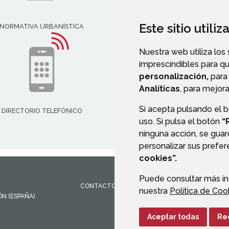
Este sitio utili
NORMATIVA URBANÍSTICA
AGENDA
Nuestra web utiliza los
imprescindibles para q
personalización,
para 
Analíticas
, para mejora
Si acepta pulsando el 
DIRECTORIO TELEFÓNICO
uso. Si pulsa el botón
“
ninguna acción, se guar
personalizar sus prefe
cookies”.
Puede consultar más in
CONTACTO
MAPA WEB
AVISO LEGAL
PROTEC
nuestra
Política de Coo
ÓN
(ESPAÑA)
Aceptar todas
Re