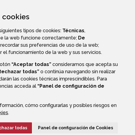
za cookies
PERFIL DE CONTRATANTE
 siguientes tipos de cookies:
Técnicas
,
ue la web funcione correctamente;
De
recordar sus preferencias de uso de la web;
r el funcionamiento de la web y sus servicios.
botón
“Aceptar todas”
consideramos que acepta su
Rechazar todas”
o continúa navegando sin realizar
darán las cookies técnicas imprescindibles. Para
rencias acceda al
“Panel de configuración de
formación, cómo configurarlas y posibles riesgos en
CIÓN DE DATOS
ACCESIBILIDAD
POLÍTICA DE COOKIES
kies
.
ENLACE EXTERNO A
chazar todas
Panel de configuración de Cookies