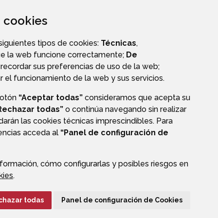
za cookies
 siguientes tipos de cookies:
Técnicas
,
ue la web funcione correctamente;
De
recordar sus preferencias de uso de la web;
r el funcionamiento de la web y sus servicios.
botón
“Aceptar todas”
consideramos que acepta su
Rechazar todas”
o continúa navegando sin realizar
CIÓN DE DATOS
ACCESIBILIDAD
POLÍTICA DE COOKIES
darán las cookies técnicas imprescindibles. Para
rencias acceda al
“Panel de configuración de
ENLACE EXTERNO A
formación, cómo configurarlas y posibles riesgos en
kies
.
chazar todas
Panel de configuración de Cookies