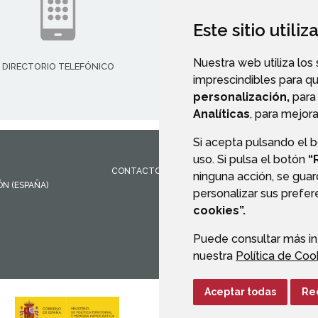
Este sitio utili
Nuestra web utiliza los
DIRECTORIO TELEFÓNICO
imprescindibles para q
personalización,
para 
Analíticas
, para mejora
Si acepta pulsando el 
uso. Si pulsa el botón
“
CONTACTO
MAPA WEB
AVISO LEGAL
PROTEC
ninguna acción, se guar
ÓN
(ESPAÑA)
personalizar sus prefe
cookies”.
Puede consultar más in
nuestra
Política de Coo
Aceptar todas
Re