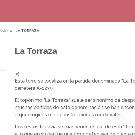
LA TORRAZA
ISMO
La Torraza
Esta torre se localiza en la partida denominada "La Tor
carretera A-1239.
El topónimo "La Torraza" suele ser sinónimo de desp
muchas partidas de esta denominación se han encon
arqueológicos o de construcciones medievales.
Los restos todavía se mantienen en pie de esta "Tor
a lo que en su día fue una torre defensiva de planta 