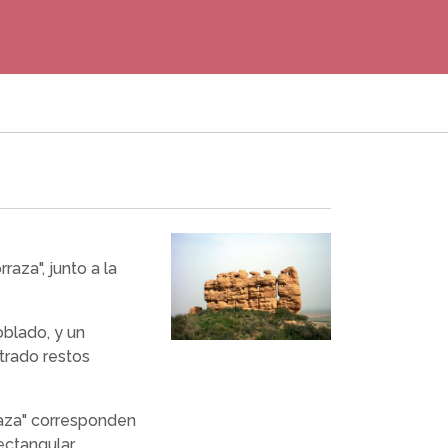
raza", junto a la
oblado, y un
trado restos
raza" corresponden
rectangular